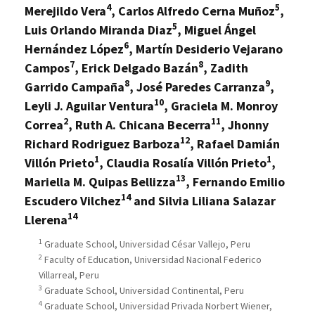
4
5
Merejildo Vera
, Carlos Alfredo Cerna Muñoz
,
5
Luis Orlando Miranda Diaz
, Miguel Ángel
6
Hernández López
, Martín Desiderio Vejarano
7
8
Campos
, Erick Delgado Bazán
, Zadith
8
9
Garrido Campaña
, José Paredes Carranza
,
10
Leyli J. Aguilar Ventura
, Graciela M. Monroy
2
11
Correa
, Ruth A. Chicana Becerra
, Jhonny
12
Richard Rodriguez Barboza
, Rafael Damián
1
1
Villón Prieto
, Claudia Rosalía Villón Prieto
,
13
Mariella M. Quipas Bellizza
, Fernando Emilio
14
Escudero Vilchez
and Silvia Liliana Salazar
14
Llerena
1
Graduate School, Universidad César Vallejo, Peru
2
Faculty of Education, Universidad Nacional Federico
Villarreal, Peru
3
Graduate School, Universidad Continental, Peru
4
Graduate School, Universidad Privada Norbert Wiener,