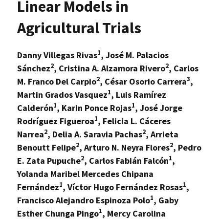
Linear Models in
Agricultural Trials
1
Danny Villegas Rivas
, José M. Palacios
2
2
Sánchez
, Cristina A. Alzamora Rivero
, Carlos
2
3
M. Franco Del Carpio
, César Osorio Carrera
,
1
Martin Grados Vasquez
, Luis Ramírez
1
1
Calderón
, Karin Ponce Rojas
, José Jorge
1
Rodríguez Figueroa
, Felicia L. Cáceres
2
2
Narrea
, Delia A. Saravia Pachas
, Arrieta
2
2
Benoutt Felipe
, Arturo N. Neyra Flores
, Pedro
2
1
E. Zata Pupuche
, Carlos Fabián Falcón
,
Yolanda Maribel Mercedes Chipana
1
1
Fernández
, Víctor Hugo Fernández Rosas
,
1
Francisco Alejandro Espinoza Polo
, Gaby
1
Esther Chunga Pingo
, Mercy Carolina