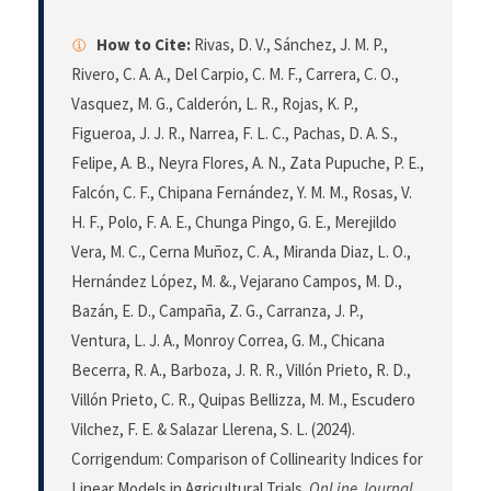
How to Cite:
Rivas, D. V., Sánchez, J. M. P.,
Rivero, C. A. A., Del Carpio, C. M. F., Carrera, C. O.,
Vasquez, M. G., Calderón, L. R., Rojas, K. P.,
Figueroa, J. J. R., Narrea, F. L. C., Pachas, D. A. S.,
Felipe, A. B., Neyra Flores, A. N., Zata Pupuche, P. E.,
Falcón, C. F., Chipana Fernández, Y. M. M., Rosas, V.
H. F., Polo, F. A. E., Chunga Pingo, G. E., Merejildo
Vera, M. C., Cerna Muñoz, C. A., Miranda Diaz, L. O.,
Hernández López, M. &., Vejarano Campos, M. D.,
Bazán, E. D., Campaña, Z. G., Carranza, J. P.,
Ventura, L. J. A., Monroy Correa, G. M., Chicana
Becerra, R. A., Barboza, J. R. R., Villón Prieto, R. D.,
Villón Prieto, C. R., Quipas Bellizza, M. M., Escudero
Vilchez, F. E. & Salazar Llerena, S. L. (2024).
Corrigendum: Comparison of Collinearity Indices for
Linear Models in Agricultural Trials.
OnLine Journal