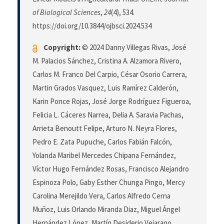
of Biological Sciences
,
24
(4), 534.
https://doi.org/10.3844/ojbsci.2024.534
Copyright:
© 2024 Danny Villegas Rivas, José
M. Palacios Sánchez, Cristina A. Alzamora Rivero,
Carlos M. Franco Del Carpio, César Osorio Carrera,
Martin Grados Vasquez, Luis Ramírez Calderón,
Karin Ponce Rojas, José Jorge Rodríguez Figueroa,
Felicia L. Cáceres Narrea, Delia A. Saravia Pachas,
Arrieta Benoutt Felipe, Arturo N. Neyra Flores,
Pedro E. Zata Pupuche, Carlos Fabián Falcón,
Yolanda Maribel Mercedes Chipana Fernández,
Víctor Hugo Fernández Rosas, Francisco Alejandro
Espinoza Polo, Gaby Esther Chunga Pingo, Mercy
Carolina Merejildo Vera, Carlos Alfredo Cerna
Muñoz, Luis Orlando Miranda Diaz, Miguel Ángel
Hernández López, Martín Desiderio Vejarano